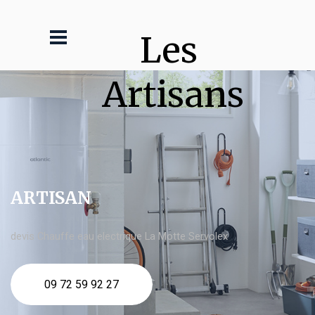
Les 
Artisans
ARTISAN
devis Chauffe eau electrique La Motte Servolex
09 72 59 92 27