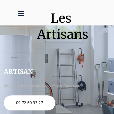
Les 
Artisans
ARTISAN
devis Chauffe eau electrique Migné Auxances
09 72 59 92 27