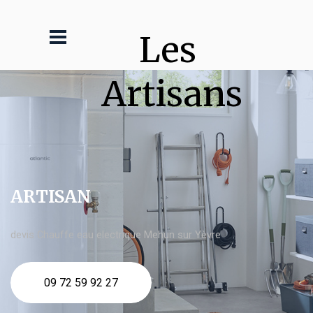
Les 
Artisans
ARTISAN
devis Chauffe eau electrique Mehun sur Yèvre
09 72 59 92 27