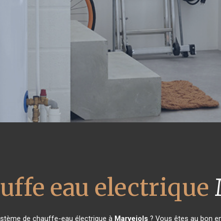
uffe eau electrique
ystème de chauffe-eau électrique à
Marvejols
? Vous êtes au bon en