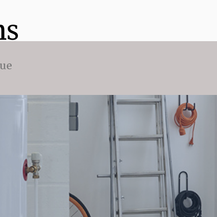
ns
que