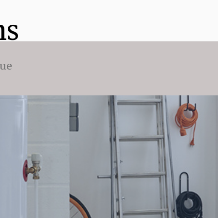
ns
que