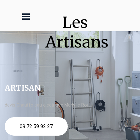
Les 
Artisans
ARTISAN
devis Chauffe eau electrique Marly le Roi
09 72 59 92 27