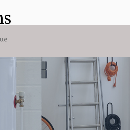
ns
que