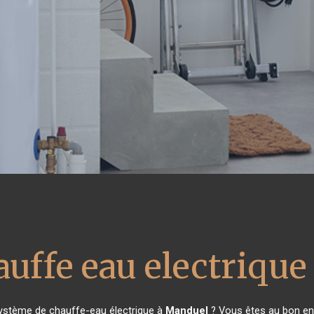
auffe eau electrique
système de chauffe-eau électrique à
Manduel
? Vous êtes au bon end