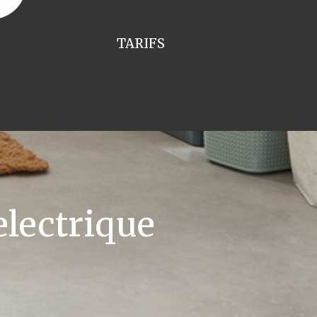
TARIFS
lectrique