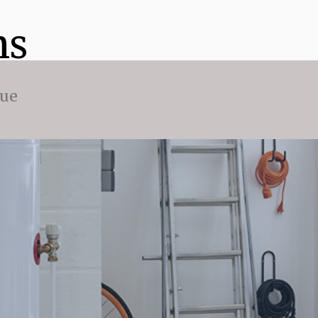
ns
que