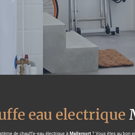
uffe eau electrique
M
ystème de chauffe-eau électrique à
Mallemort
? Vous êtes au bon en