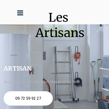
Les 
Artisans
ARTISAN
devis Chauffe eau electrique Maizières lès Metz
09 72 59 92 27