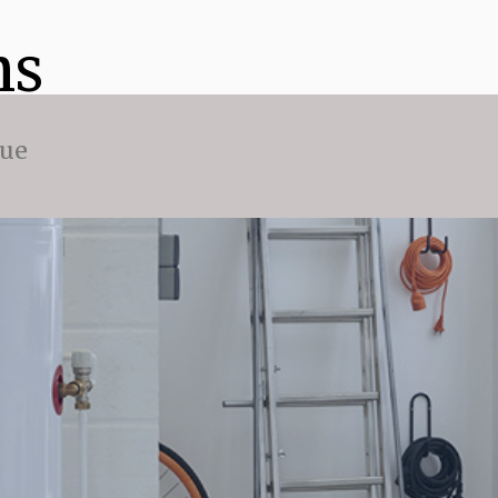
ns
que