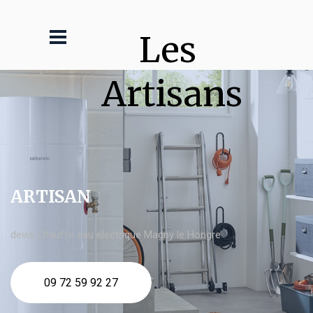
Les 
Artisans
ARTISAN
devis Chauffe eau electrique Magny le Hongre
09 72 59 92 27