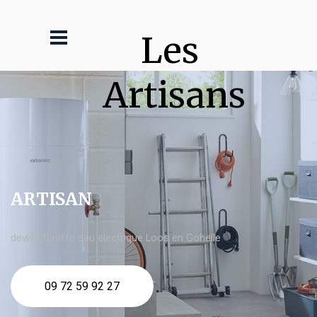
Les 
Artisans
ARTISAN
devis Chauffe eau electrique Loos en Gohelle
09 72 59 92 27