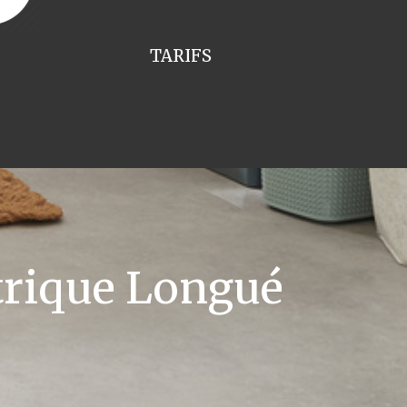
TARIFS
trique Longué