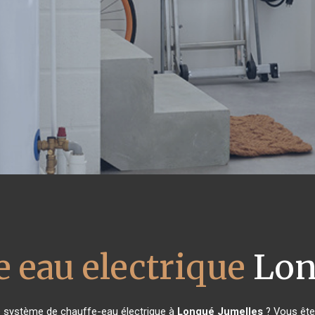
e eau electrique
Lon
e système de chauffe-eau électrique à
Longué Jumelles
? Vous êtes