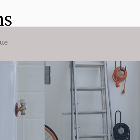
ns
que