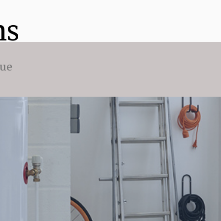
ns
que