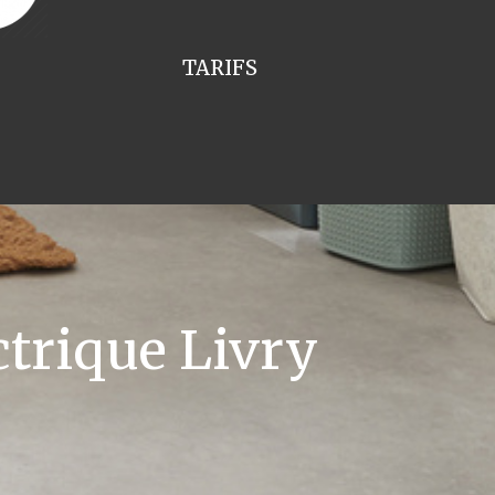
TARIFS
trique Livry