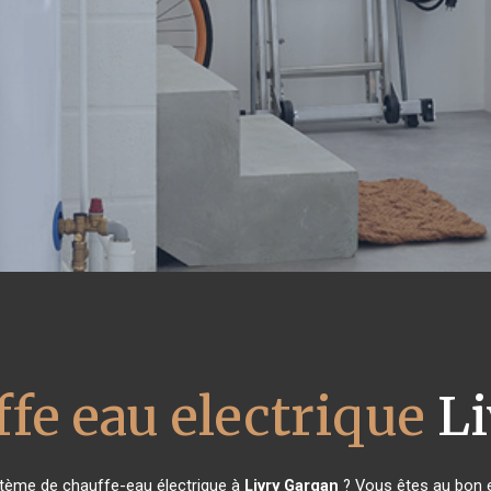
fe eau electrique
Li
stème de chauffe-eau électrique à
Livry Gargan
? Vous êtes au bon e