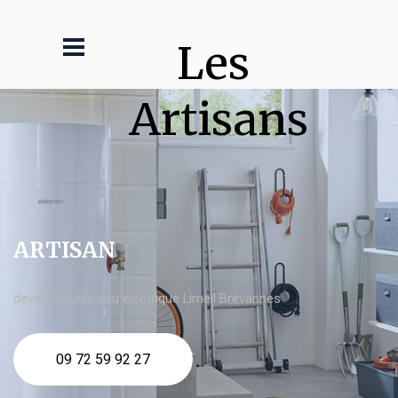
Les 
Artisans
ARTISAN
devis Chauffe eau electrique Limeil Brévannes
09 72 59 92 27