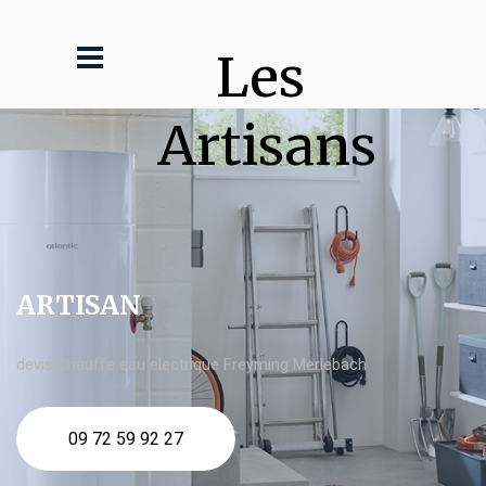
Les 
Artisans
ARTISAN
devis Chauffe eau electrique Freyming Merlebach
09 72 59 92 27