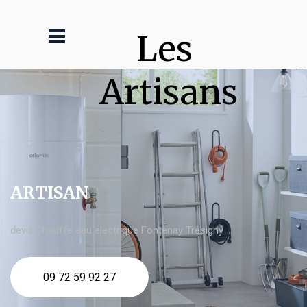
Les 
Artisans
ARTISAN
devis Chauffe eau electrique Fontenay Trésigny
09 72 59 92 27