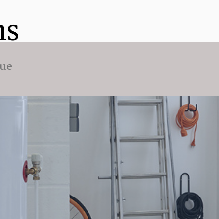
ns
que