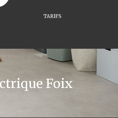
TARIFS
ctrique Foix