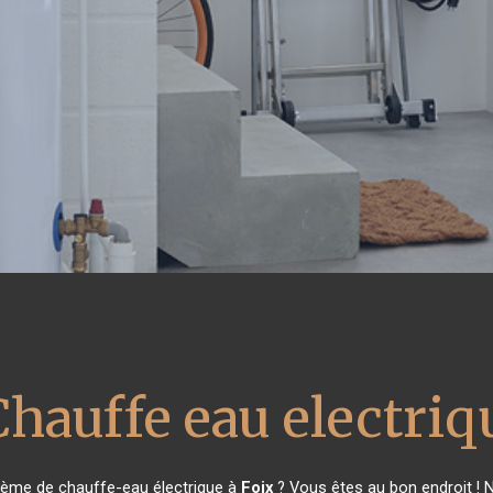
Chauffe eau electriq
tème de chauffe-eau électrique à
Foix
? Vous êtes au bon endroit ! 