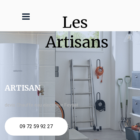
Les 
Artisans
ARTISAN
devis Chauffe eau electrique Feytiat
09 72 59 92 27