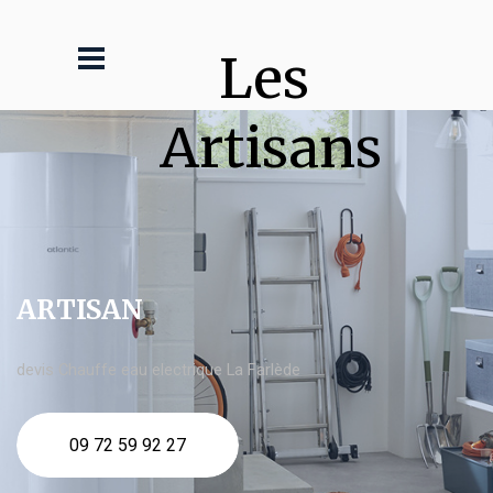
Les 
Artisans
ARTISAN
devis Chauffe eau electrique La Farlède
09 72 59 92 27