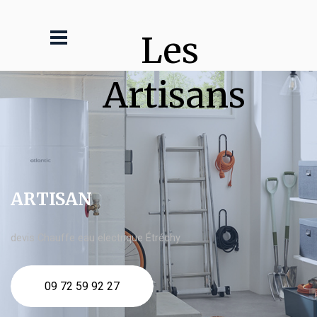
Les 
Artisans
ARTISAN
devis Chauffe eau electrique Étréchy
09 72 59 92 27