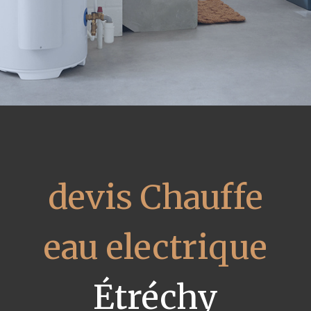
devis Chauffe
eau electrique
Étréchy