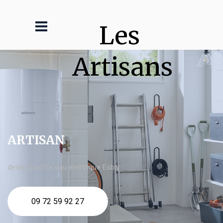
Les 
Artisans
ARTISAN
devis Chauffe eau electrique Esbly
09 72 59 92 27