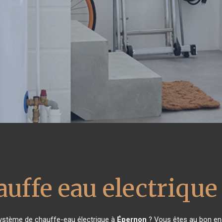
auffe eau electrique
système de chauffe-eau électrique à
Épernon
? Vous êtes au bon end