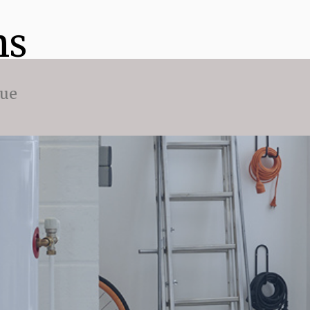
ns
que