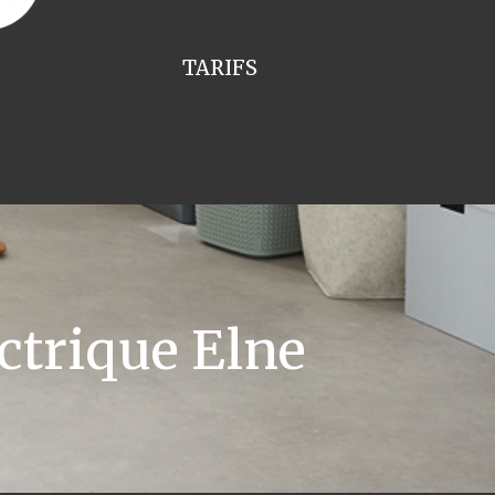
TARIFS
ctrique Elne