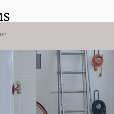
ns
que