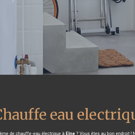
Chauffe eau electriq
tème de chauffe-eau électrique à
Elne
? Vous êtes au bon endroit ! 