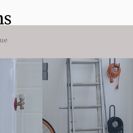
ns
que