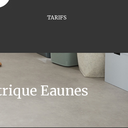
TARIFS
trique Eaunes