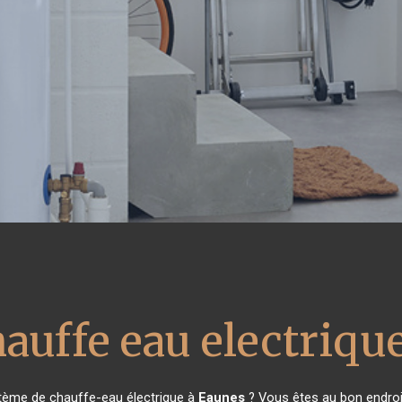
auffe eau electriqu
stème de chauffe-eau électrique à
Eaunes
? Vous êtes au bon endroi