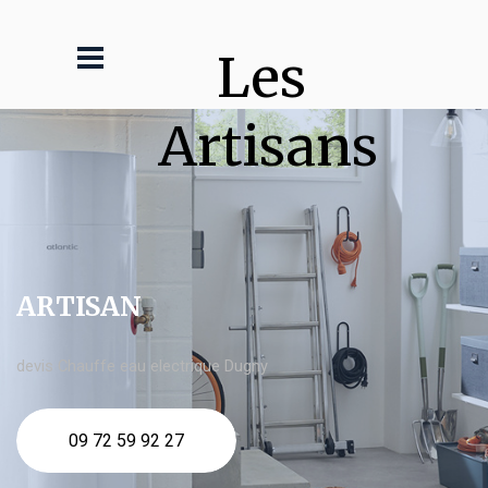
Les 
Artisans
ARTISAN
devis Chauffe eau electrique Dugny
09 72 59 92 27