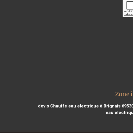
Zone i
devis Chauffe eau electrique à Brignais 6953
eau electriq