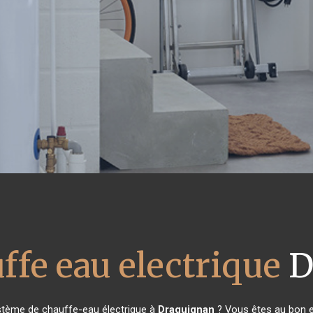
ffe eau electrique
D
stème de chauffe-eau électrique à
Draguignan
? Vous êtes au bon e