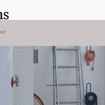
ns
que