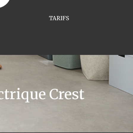
TARIFS
trique Crest