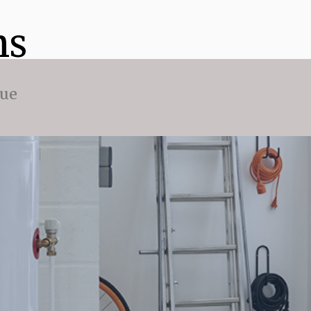
ns
que