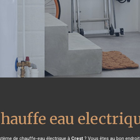
hauffe eau electriq
ystème de chauffe-eau électrique à
Crest
? Vous êtes au bon endroit