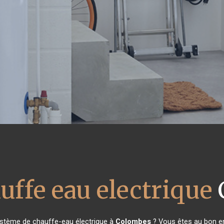
uffe eau electrique
ystème de chauffe-eau électrique à
Colombes
? Vous êtes au bon en