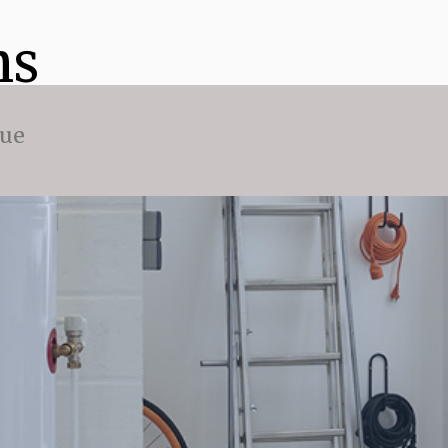
ns
que