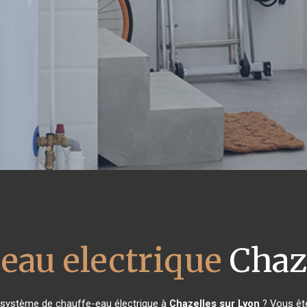
 eau electrique
Chaze
 système de chauffe-eau électrique à
Chazelles sur Lyon
? Vous ête