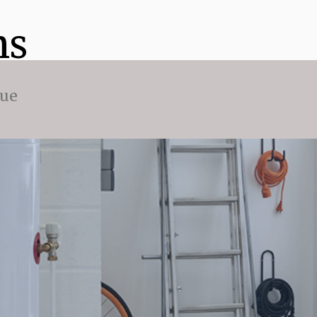
ns
que