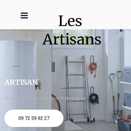
Les 
Artisans
ARTISAN
devis Chauffe eau electrique Châteaugiron
09 72 59 92 27