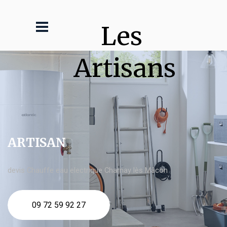
Les 
Artisans
ARTISAN
devis Chauffe eau electrique Charnay lès Mâcon
09 72 59 92 27