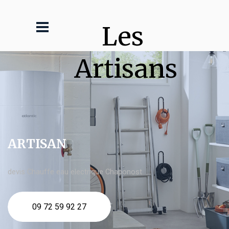
Les 
Artisans
ARTISAN
devis Chauffe eau electrique Chaponost
09 72 59 92 27