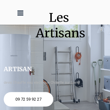
Les 
Artisans
ARTISAN
devis Chauffe eau electrique Châlette sur Loing
09 72 59 92 27