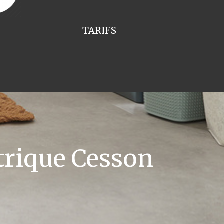
TARIFS
trique Cesson