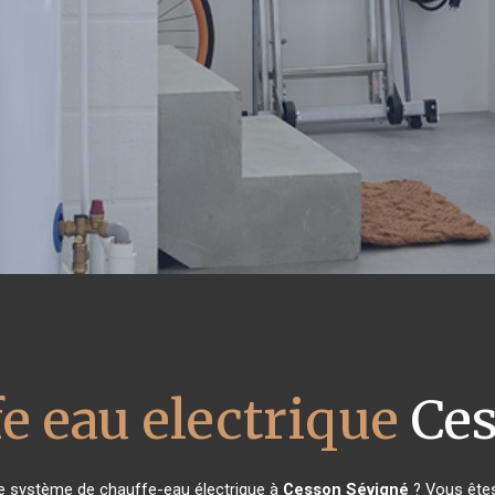
e eau electrique
Ces
re système de chauffe-eau électrique à
Cesson Sévigné
? Vous êtes