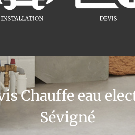
INSTALLATION
DEVIS
s Chauffe eau elec
Sévigné