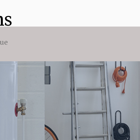
ns
que