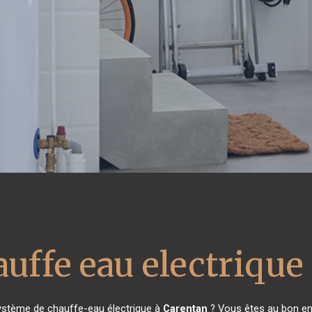
uffe eau electrique
système de chauffe-eau électrique à
Carentan
? Vous êtes au bon en