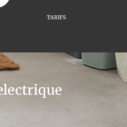
TARIFS
lectrique