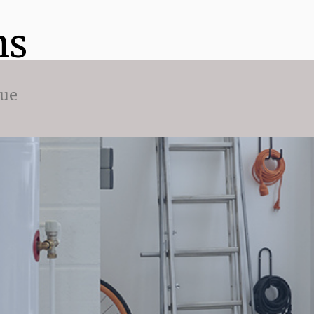
ns
que