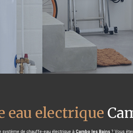
e eau electrique
Cam
re système de chauffe-eau électrique à
Cambo les Bains
? Vous êtes