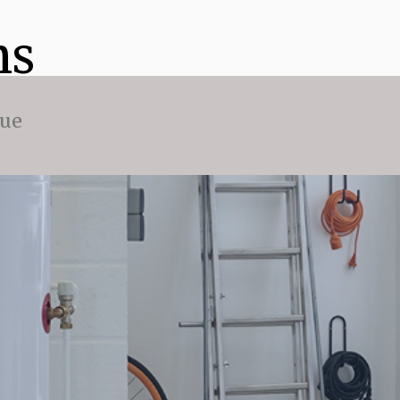
ns
que