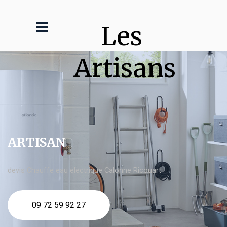
Les 
Artisans
ARTISAN
devis Chauffe eau electrique Calonne Ricouart
09 72 59 92 27