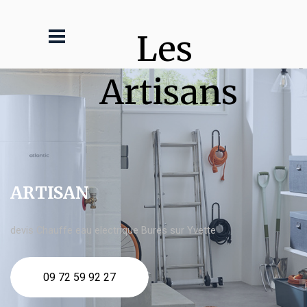
Les 
Artisans
ARTISAN
devis Chauffe eau electrique Bures sur Yvette
09 72 59 92 27