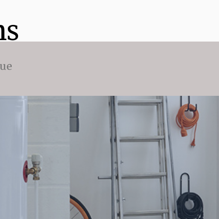
ns
que