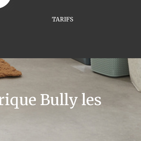
TARIFS
ique Bully les