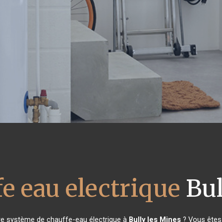
e eau electrique
Bul
re système de chauffe-eau électrique à
Bully les Mines
? Vous êtes 