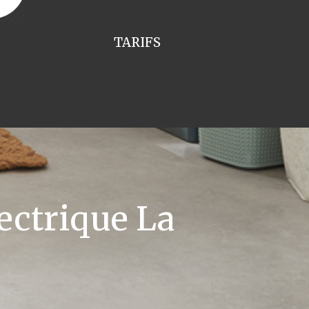
TARIFS
ectrique La