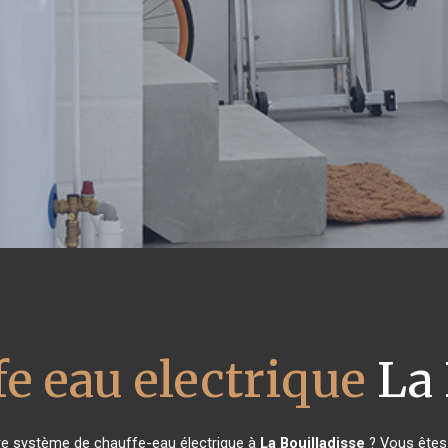
e eau electrique
La 
re système de chauffe-eau électrique à
La Bouilladisse
? Vous êtes 