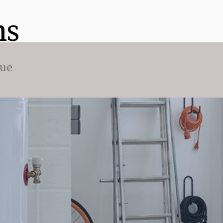
ns
que