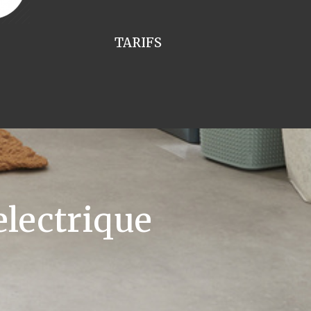
TARIFS
lectrique