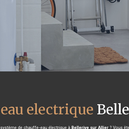
 eau electrique
Belle
e système de chauffe-eau électrique à
Bellerive sur Allier
? Vous ête