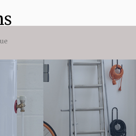
ns
que