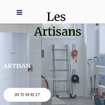
Les 
Artisans
ARTISAN
devis Chauffe eau electrique Beaupréau
09 72 59 92 27