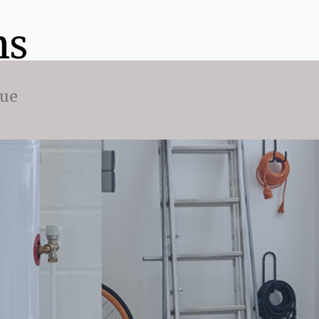
ns
que