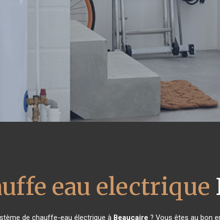
uffe eau electrique
ystème de chauffe-eau électrique à
Beaucaire
? Vous êtes au bon en