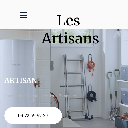
Les 
Artisans
ARTISAN
devis Chauffe eau electrique Bannalec
09 72 59 92 27