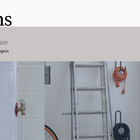
ns
que
égion
nne