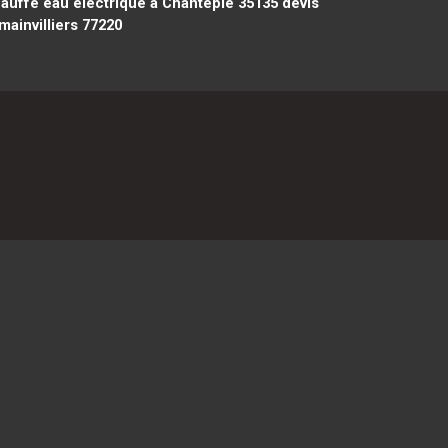
auffe eau electrique à Chantepie 35135
devis
mainvilliers 77220