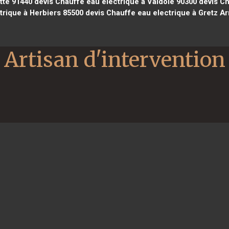
tte 91440
devis Chauffe eau electrique à Valdoie 90300
devis Ch
trique à Herbiers 85500
devis Chauffe eau electrique à Gretz Ar
Artisan d'intervention