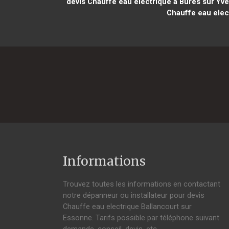
devis Chauffe eau electrique à Bures sur Yve
Chauffe eau elec
Informations
Trouvez toutes les informations en contactant
notre dépanneur ou installateur pour devis
Chauffe eau electrique Ballancourt sur
Essonne. Tarifs possible par téléphone suivant
demande, conseil, devis, etc.