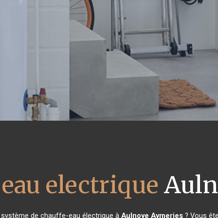
 eau electrique
Auln
e système de chauffe-eau électrique à
Aulnoye Aymeries
? Vous ête