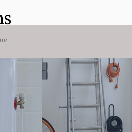
ns
que