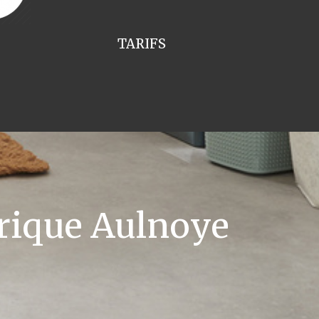
TARIFS
rique Aulnoye