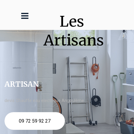
Les 
Artisans
ARTISAN
devis Chauffe eau electrique Angoulême
09 72 59 92 27