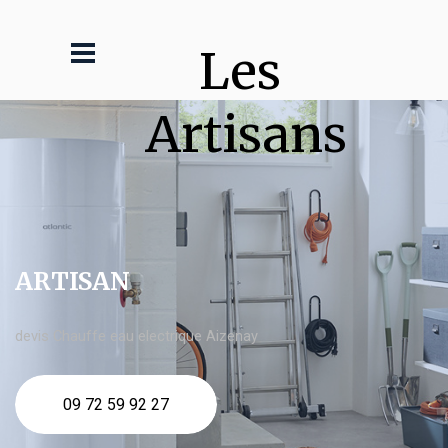
Les 
Artisans
ARTISAN
devis Chauffe eau electrique Aizenay
09 72 59 92 27