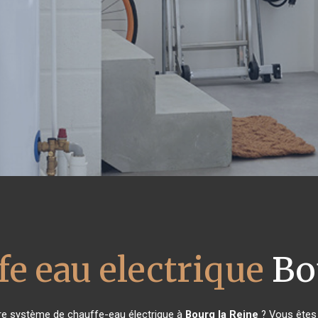
fe eau electrique
Bou
tre système de chauffe-eau électrique à
Bourg la Reine
? Vous êtes 