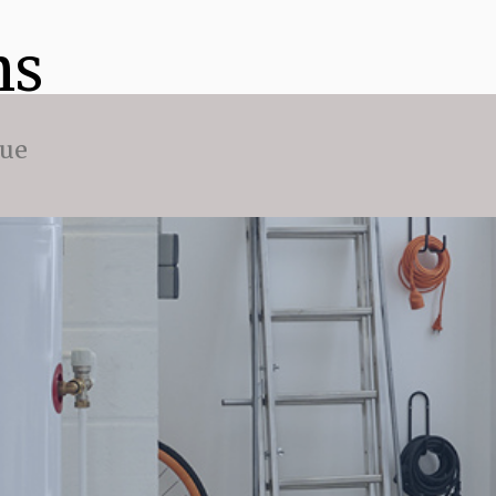
ns
que