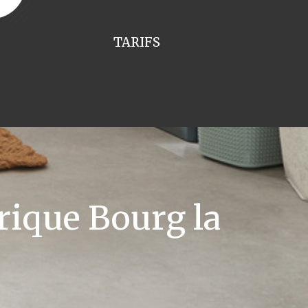
TARIFS
rique Bourg la